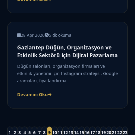
28 Apr 2026
5 dk okuma
Gaziantep Düğün, Organizasyon ve
Etkinlik Sektörü için Dijital Pazarlama
Düğün salonları, organizasyon firmaları ve
etkinlik yönetimi için Instagram stratejisi, Google
aramaları, fiyatlandırma ...
Devamını Oku
1
2
3
4
5
6
7
8
9
10
11
12
13
14
15
16
17
18
19
20
21
22
23