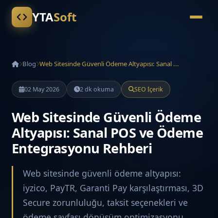
YTA
Soft
Blog
Web Sitesinde Güvenli Ödeme Altyapısı: Sanal ...
02 May 2026
2 dk okuma
SEO İçerik
Web Sitesinde Güvenli Ödeme
Altyapısı: Sanal POS ve Ödeme
Entegrasyonu Rehberi
Web sitesinde güvenli ödeme altyapısı:
iyzico, PayTR, Garanti Pay karşılaştırması, 3D
Secure zorunluluğu, taksit seçenekleri ve
ödeme sayfası dönüşüm optimizasyonu.