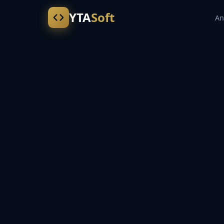
YTA
Soft
An