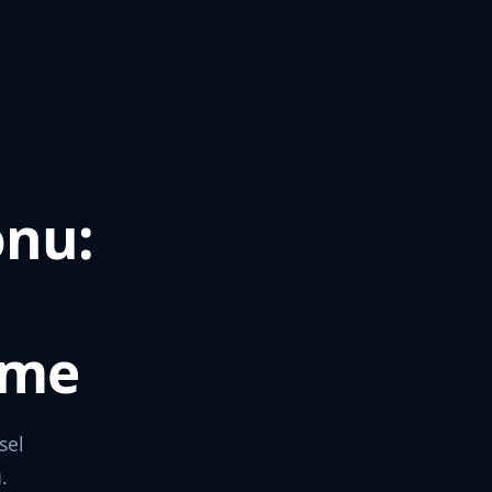
onu:
rme
sel
.