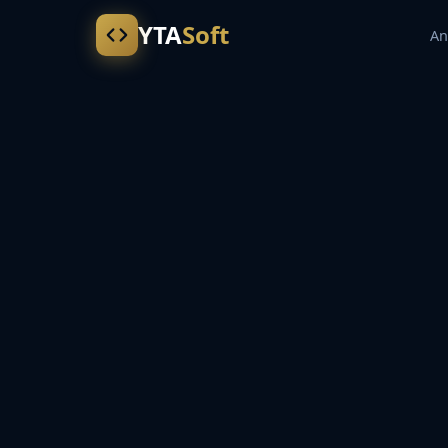
YTA
Soft
An