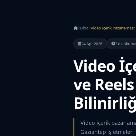
Blog
Video İçerik Pazarlaması: 
24 Apr 2026
2 dk okum
Video İç
ve Reels
Bilinirliğ
Video içerik pazarlama
Gaziantep işletmeleri 