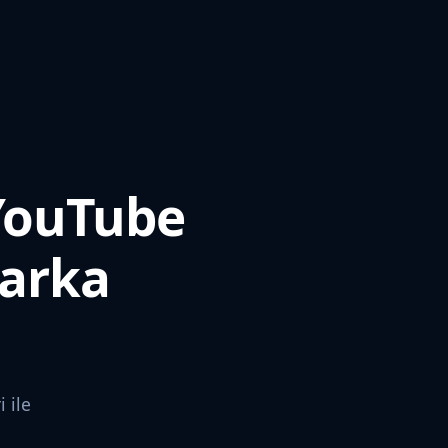
 YouTube
Marka
 ile