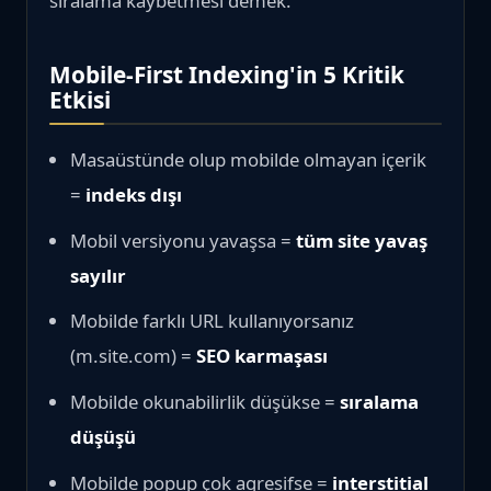
sıralama kaybetmesi demek.
Mobile-First Indexing'in 5 Kritik
Etkisi
Masaüstünde olup mobilde olmayan içerik
=
indeks dışı
Mobil versiyonu yavaşsa =
tüm site yavaş
sayılır
Mobilde farklı URL kullanıyorsanız
(m.site.com) =
SEO karmaşası
Mobilde okunabilirlik düşükse =
sıralama
düşüşü
Mobilde popup çok agresifse =
interstitial