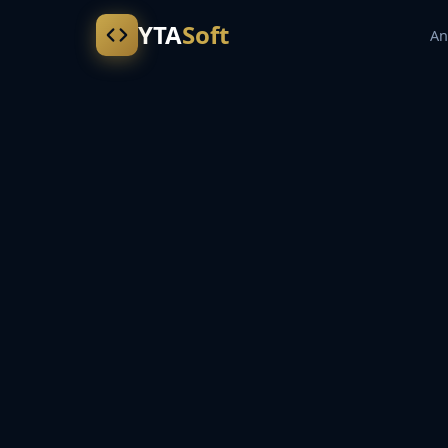
YTA
Soft
An