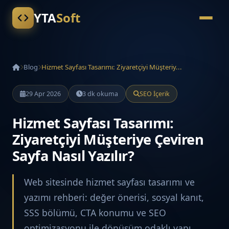
YTA
Soft
Blog
Hizmet Sayfası Tasarımı: Ziyaretçiyi Müşteriy...
29 Apr 2026
3 dk okuma
SEO İçerik
Hizmet Sayfası Tasarımı:
Ziyaretçiyi Müşteriye Çeviren
Sayfa Nasıl Yazılır?
Web sitesinde hizmet sayfası tasarımı ve
yazımı rehberi: değer önerisi, sosyal kanıt,
SSS bölümü, CTA konumu ve SEO
optimizasyonu ile dönüşüm odaklı yapı.