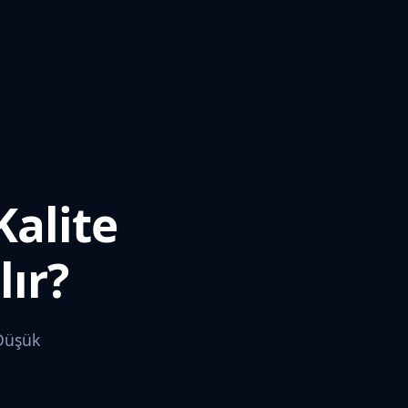
Kalite
lır?
 Düşük