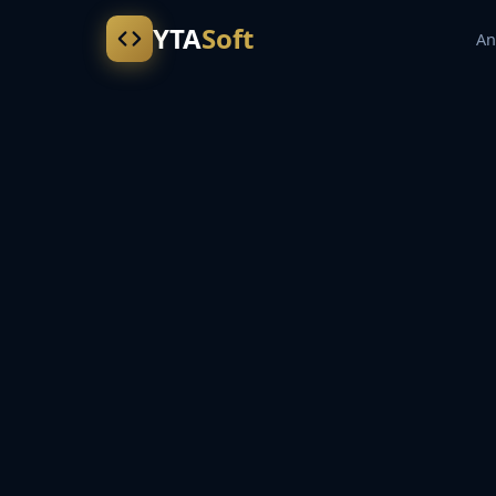
YTA
Soft
An