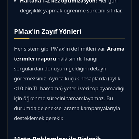
Haftada 1-2 kez optimizasyon:
Her gün
değişiklik yapmak öğrenme sürecini sıfırlar.
PMax'in Zayıf Yönleri
Her sistem gibi PMax'in de limitleri var.
Arama
terimleri raporu
hâlâ sınırlı; hangi
sorgulardan dönüşüm geldiğini detaylı
göremezsiniz. Ayrıca küçük hesaplarda (aylık
<10 bin TL harcama) yeterli veri toplayamadığı
için öğrenme sürecini tamamlayamaz. Bu
durumda geleneksel arama kampanyalarıyla
desteklemek gerekir.
Meta Reklamları ile Birleşik