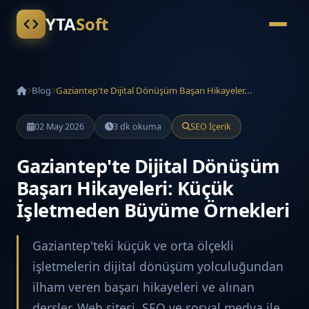
YTA
Soft
Blog
Gaziantep'te Dijital Dönüşüm Başarı Hikayeler...
02 May 2026
3 dk okuma
SEO İçerik
Gaziantep'te Dijital Dönüşüm
Başarı Hikayeleri: Küçük
İşletmeden Büyüme Örnekleri
Gaziantep'teki küçük ve orta ölçekli
işletmelerin dijital dönüşüm yolculuğundan
ilham veren başarı hikayeleri ve alınan
dersler. Web sitesi, SEO ve sosyal medya ile