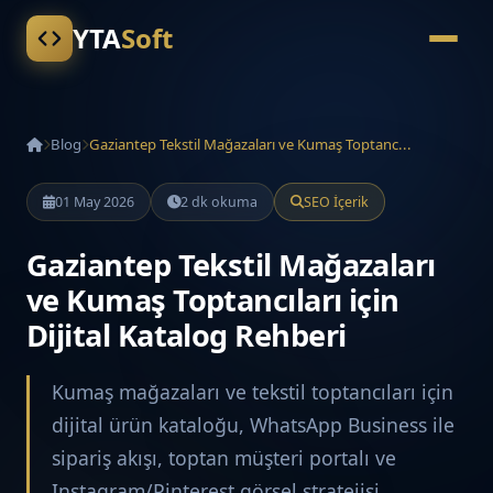
YTA
Soft
Blog
Gaziantep Tekstil Mağazaları ve Kumaş Toptanc...
01 May 2026
2 dk okuma
SEO İçerik
Gaziantep Tekstil Mağazaları
ve Kumaş Toptancıları için
Dijital Katalog Rehberi
Kumaş mağazaları ve tekstil toptancıları için
dijital ürün kataloğu, WhatsApp Business ile
sipariş akışı, toptan müşteri portalı ve
Instagram/Pinterest görsel stratejisi.