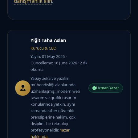
danışmanlık alın
.
Yiğit Taha Aslan
Kurucu & CEO
Yayın: 01 May 2026
·
Güncelleme: 16 June 2026
· 2 dk
okuma
Yapay zeka ve yazılım
mühendisliği alanlarında
Uzman Yazar
uzmanlaşmış; modern web
tasarım ve grafik tasarım
konularında yetkin, aynı
zamanda siber güvenlik
prensiplerine hakim, çok
disiplinli bir teknoloji
profesyonelidir.
Yazar
hakkında
.