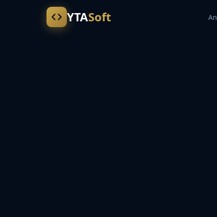
YTA
Soft
An