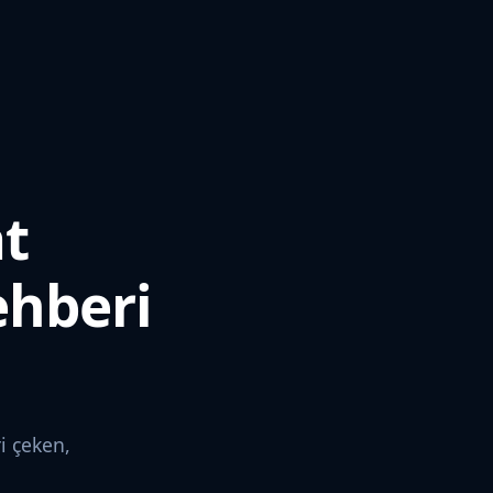
at
ehberi
ri çeken,