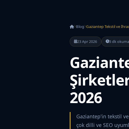
Blog
Gaziantep Tekstil ve İhraca
23 Apr 2026
3 dk okum
Gaziante
Şirketle
2026
Gaziantep'in tekstil v
çok dilli ve SEO uyuml