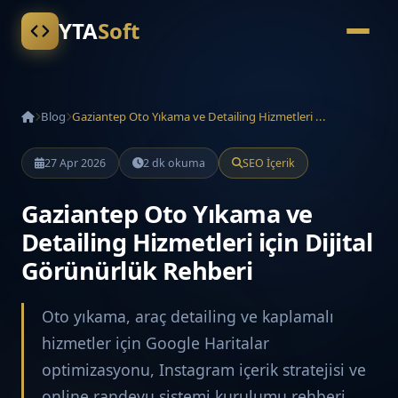
YTA
Soft
Blog
Gaziantep Oto Yıkama ve Detailing Hizmetleri ...
27 Apr 2026
2 dk okuma
SEO İçerik
Gaziantep Oto Yıkama ve
Detailing Hizmetleri için Dijital
Görünürlük Rehberi
Oto yıkama, araç detailing ve kaplamalı
hizmetler için Google Haritalar
optimizasyonu, Instagram içerik stratejisi ve
online randevu sistemi kurulumu rehberi.