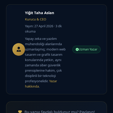
Yiğit Taha Aslan
Kurucu & CEO
Yayın: 27 April 2026
· 3 dk
okuma
Yapay zeka ve yazılım
mühendisliği alanlarında
uzmanlaşmış; modern web
Uzman Yazar
tasarım ve grafik tasarım
konularında yetkin, aynı
zamanda siber güvenlik
prensiplerine hakim, çok
disiplinli bir teknoloji
profesyonelidir.
Yazar
hakkında
.
Bu yazıyı faydalı buldunuz mu? Paylaşın!