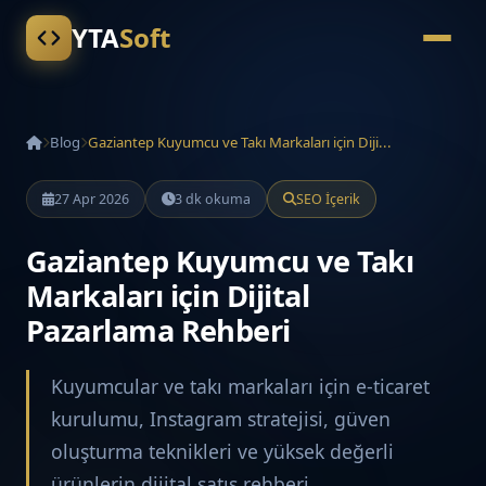
YTA
Soft
Blog
Gaziantep Kuyumcu ve Takı Markaları için Diji...
27 Apr 2026
3 dk okuma
SEO İçerik
Gaziantep Kuyumcu ve Takı
Markaları için Dijital
Pazarlama Rehberi
Kuyumcular ve takı markaları için e-ticaret
kurulumu, Instagram stratejisi, güven
oluşturma teknikleri ve yüksek değerli
ürünlerin dijital satış rehberi.