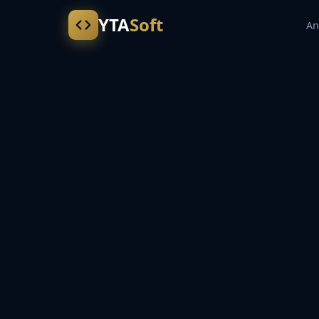
YTA
Soft
An