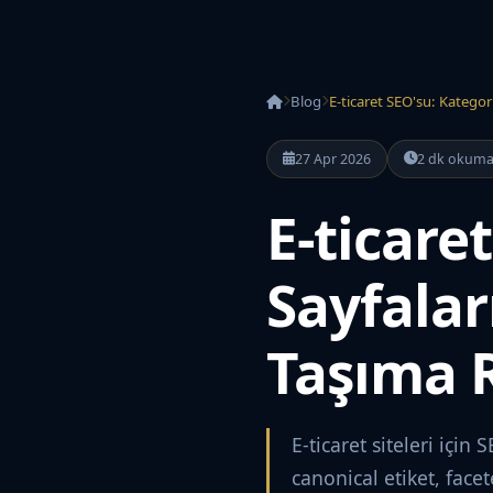
Blog
E-ticaret SEO'su: Kategor
27 Apr 2026
2 dk okum
E-ticare
Sayfalar
Taşıma 
E-ticaret siteleri için
canonical etiket, fac