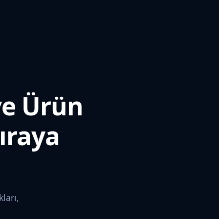
 ve Ürün
Sıraya
ları,